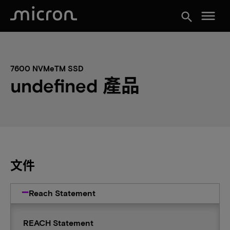
menu
search
7600 NVMeTM SSD
undefined 產品
文件
Reach Statement
REACH Statement