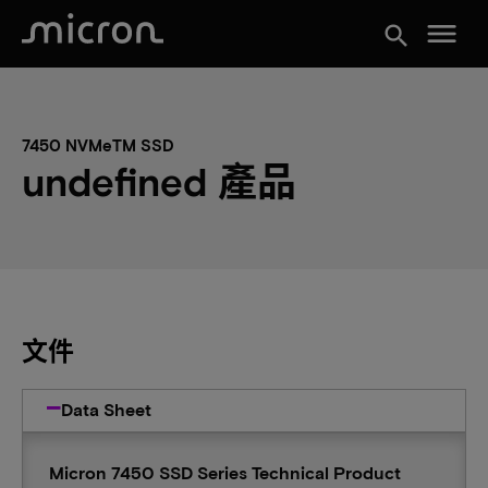
menu
search
7450 NVMeTM SSD
undefined 產品
文件
Data Sheet
Micron 7450 SSD Series Technical Product