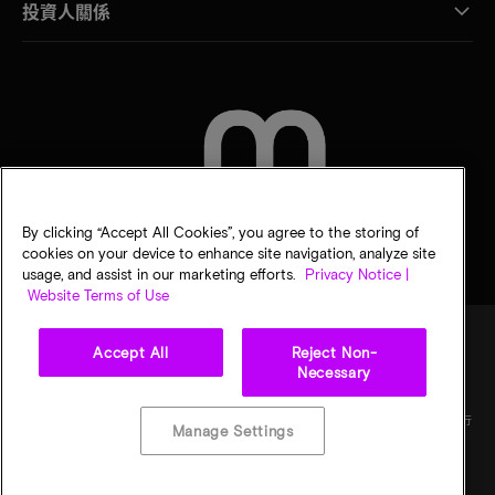
投資人關係
聯絡我們
By clicking “Accept All Cookies”, you agree to the storing of
cookies on your device to enhance site navigation, analyze site
usage, and assist in our marketing efforts.
Privacy Notice |
Website Terms of Use
Accept All
Reject Non-
Necessary
法律
美光隱私公告
銷售條款
您的隱私選擇
©
2026
Micron Technology, Inc. 保留所有權利。資訊、產品和／或規格若有變動，恕不另行
Manage Settings
通知。所有提供之資訊皆以「現況」為基準，不提供任何形式的保固。繪圖可能不符合比
例。Micron、Micron 標誌及其他所有 Micron 商標皆為 Micron Technology, Inc. 資產。其
他所有商標皆屬其各自擁有者所有。