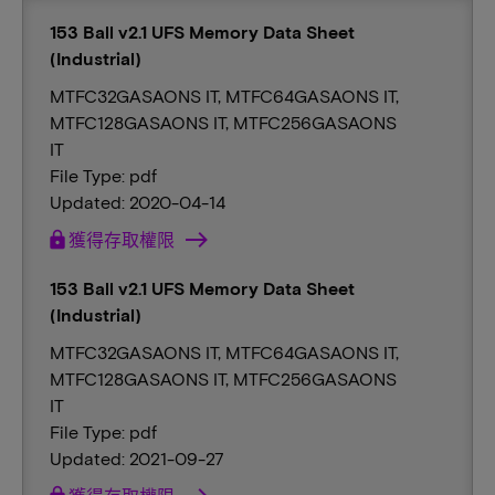
153 Ball v2.1 UFS Memory Data Sheet
(Industrial)
MTFC32GASAONS IT, MTFC64GASAONS IT,
MTFC128GASAONS IT, MTFC256GASAONS
IT
File Type: pdf
Updated: 2020-04-14
lock
獲得存取權限
153 Ball v2.1 UFS Memory Data Sheet
(Industrial)
MTFC32GASAONS IT, MTFC64GASAONS IT,
MTFC128GASAONS IT, MTFC256GASAONS
IT
File Type: pdf
Updated: 2021-09-27