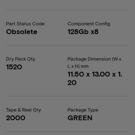
Part Status Code
Component Config
Obsolete
128Gb x8
Dry Pack Qty
Package Dimension (W x
1520
L x H) mm
11.50 x 13.00 x 1.
20
Tape & Reel Qty
Package Type
2000
GREEN