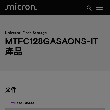
menu
search
Universal Flash Storage
MTFC128GASAONS-IT
產品
文件
Data Sheet