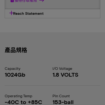
lock
獲得存取權限
Reach Statement
產品規格
Capacity
I/O Voltage
1024Gb
1.8 VOLTS
Operating Temp
Pin Count
-40C to +85C
153-ball