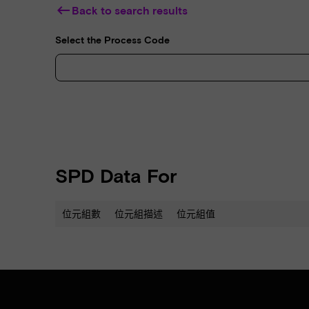
keyboard_backspace
Back to search results
Select the Process Code
SPD Data For
位元組數
位元組描述
位元組值