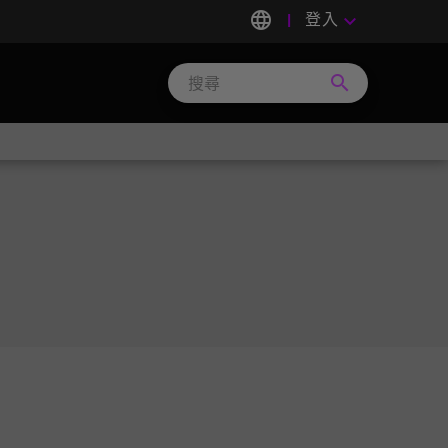
language
登入
keyboard_arrow_down
search
Search
Micron
Technology