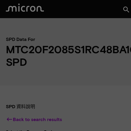
search
SPD Data For
MTC20F2085S1RC48BA
SPD
SPD 資料說明
keyboard_backspace
Back to search results