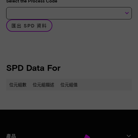
Select the Process Code
keyboard_arrow_down
匯出 SPD 資料
SPD Data For
位元組數
位元組描述
位元組值
產品