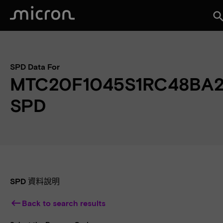
sear
SPD Data For
MTC20F1045S1RC48BA
SPD
SPD 資料說明
keyboard_backspace
Back to search results