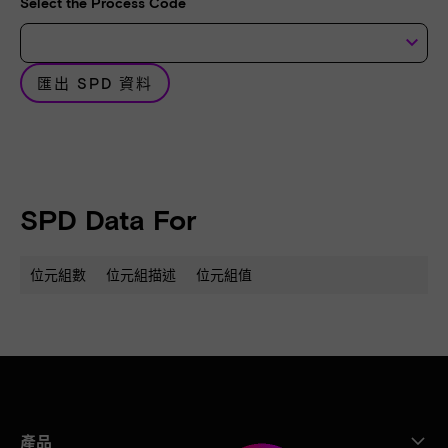
Select the Process Code
keyboard_arrow_down
匯出 SPD 資料
SPD Data For
位元組數
位元組描述
位元組值
產品