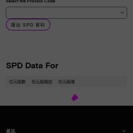
Select the Process Code
keyboard_arrow_down
匯出 SPD 資料
SPD Data For
位元組數
位元組描述
位元組值
產品