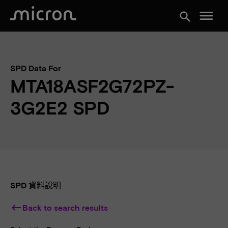
menu
search
SPD Data For
MTA18ASF2G72PZ-
3G2E2 SPD
SPD 資料說明
keyboard_backspace
Back to search results